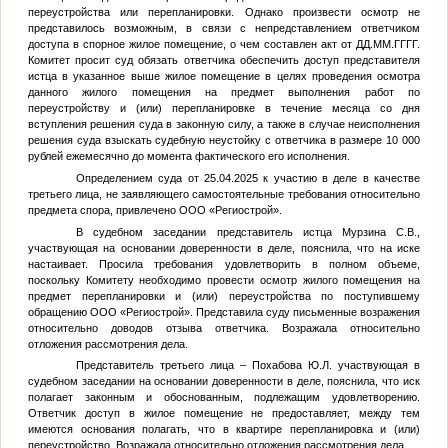
переустройства или перепланировки. Однако произвести осмотр не
представилось возможным, в связи с непредставлением ответчиком
доступа в спорное жилое помещение, о чем составлен акт от
ДД.ММ.ГГГГ
.
Комитет просит суд обязать ответчика обеспечить доступ представителя
истца в указанное выше жилое помещение в целях проведения осмотра
данного жилого помещения на предмет выполнения работ по
переустройству и (или) перепланировке в течение месяца со дня
вступления решения суда в законную силу, а также в случае неисполнения
решения суда взыскать судебную неустойку с ответчика в размере 10 000
рублей ежемесячно до момента фактического его исполнения.
Определением суда от 25.04.2025 к участию в деле в качестве
третьего лица, не заявляющего самостоятельные требования относительно
предмета спора, привлечено ООО «Региострой».
В судебном заседании представитель истца Мурзина С.В.,
участвующая на основании доверенности в деле, пояснила, что на иске
настаивает. Просила требования удовлетворить в полном объеме,
поскольку Комитету необходимо провести осмотр жилого помещения на
предмет перепланировки и (или) переустройства по поступившему
обращению ООО «Региострой». Представила суду письменные возражения
относительно доводов отзыва ответчика. Возражала относительно
отложения рассмотрения дела.
Представитель третьего лица – Похабова Ю.Л. участвующая в
судебном заседании на основании доверенности в деле, пояснила, что иск
полагает законным и обоснованным, подлежащим удовлетворению.
Ответчик доступ в жилое помещение не предоставляет, между тем
имеются основания полагать, что в квартире перепланировка и (или)
переустройство. Возражала относительно отложения рассмотрения дела.