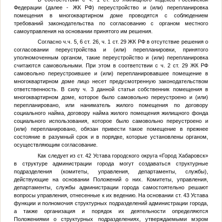
Федерации (далее - ЖК РФ) переустройство и (или) перепланировка
помещения в многоквартирном доме проводятся с соблюдением
требований законодательства по согласованию с органом местного
самоуправления на основании принятого им решения.
Согласно ч.ч. 5, 6 ст. 26, ч. 1 ст. 29 ЖК РФ в отсутствие решения о
согласовании переустройства и (или) перепланировки, принятого
уполномоченным органом, такие переустройство и (или) перепланировка
считаются самовольными. При этом в соответствии с ч. 2 ст. 29 ЖК РФ
самовольно переустроившее и (или) перепланировавшее помещение в
многоквартирном доме лицо несет предусмотренную законодательством
ответственность. В силу ч. 3 данной статьи собственник помещения в
многоквартирном доме, которое было самовольно переустроено и (или)
перепланировано, или наниматель жилого помещения по договору
социального найма, договору найма жилого помещения жилищного фонда
социального использования, которое было самовольно переустроено и
(или) перепланировано, обязан привести такое помещение в прежнее
состояние в разумный срок и в порядке, которые установлены органом,
осуществляющим согласование.
Как следует из ст. 42 Устава городского округа «Город Хабаровск»
в структуре администрации города могут создаваться структурные
подразделения (комитеты, управления, департаменты, службы),
действующие на основании Положений о них. Комитеты, управления,
департаменты, службы администрации города самостоятельно решают
вопросы управления, отнесенные к их ведению. На основании ст. 43 Устава
функции и полномочия структурных подразделений администрации города,
а также организация и порядок их деятельности определяются
Положениями о структурных подразделениях, утверждаемыми мэром