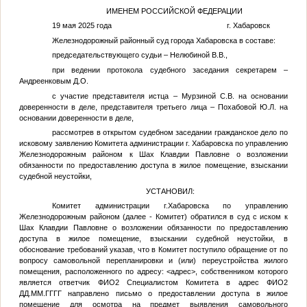
ИМЕНЕМ РОССИЙСКОЙ ФЕДЕРАЦИИ
19 мая 2025 года г. Хабаровск
Железнодорожный районный суд города Хабаровска в составе:
председательствующего судьи – Нелюбиной В.В.,
при ведении протокола судебного заседания секретарем –
Андреенковым Д.О.
с участие представителя истца – Мурзиной С.В. на основании
доверенности в деле, представителя третьего лица – Похабовой Ю.Л. на
основании доверенности в деле,
рассмотрев в открытом судебном заседании гражданское дело по
исковому заявлению Комитета администрации г. Хабаровска по управлению
Железнодорожным районом к Шах Клавдии Павловне о возложении
обязанности по предоставлению доступа в жилое помещение, взыскании
судебной неустойки,
УСТАНОВИЛ:
Комитет администрации г.Хабаровска по управлению
Железнодорожным районом (далее - Комитет) обратился в суд с иском к
Шах Клавдии Павловне о возложении обязанности по предоставлению
доступа в жилое помещение, взыскании судебной неустойки, в
обоснование требований указав, что в Комитет поступило обращение от по
вопросу самовольной перепланировки и (или) переустройства жилого
помещения, расположенного по адресу:
<адрес>
, собственником которого
является ответчик
ФИО2
Специалистом Комитета в адрес
ФИО2
ДД.ММ.ГГГГ
направлено письмо о предоставлении доступа в жилое
помещение для осмотра на предмет выявления самовольного