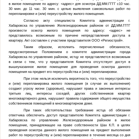
в жилое помещение по адресу:
<адрес>
для осмотра
ДД.ММ.ГГГГ
с10 час.
30 мин. до 11 час. 30 мин. с целью выявления самовольных работ по
перепланировке и (или) переустройству жилого помещения.
Согласно акту специалиста Комитета администрации г.
Хабаровска по управлению Железнодорожным районом от
ДД.ММ.ГГГГ
произвести осмотр жилого помещения по адресу:
<адрес>
не
представилось возможным по причине непредставления доступа в
квартиру. Акт составлен с участием представителя ООО «Региострой».
Таким образом, исполнить перечисленные обязанности,
предусмотренные Положением о комитете администрации города
Хабаровска по управлению районом, истцу не представляется возможным
в связи с тем, что у представителя Комитета отсутствует доступ в
вышеуказанное жилое помещение для проведения осмотра данного
помещения на предмет его переустройства и (или) перепланировки.
При этом нельзя исключить вероятность того, что переустройство
и (или) перепланировка жилого помещения (в случае их выполнения)
создают угрозу жизни (здоровью), нарушают права и законные интересы
третьих лиц, интересы соседей, других собственников квартир
многоквартирного дома, нарушают правила содержания общего имущества
собственников помещений в многоквартирном доме.
При таких обстоятельствах требование истца об обязании
ответчика обеспечить доступ представителю Комитета администрации г.
Хабаровска по управлению Железнодорожным районом в жилое
помещение, принадлежащее на праве собственности Шах К.П. в целях
проведения осмотра данного жилого помещения на предмет выполнения
работ по переустройству и (или) перепланировке в течение месяца со дня