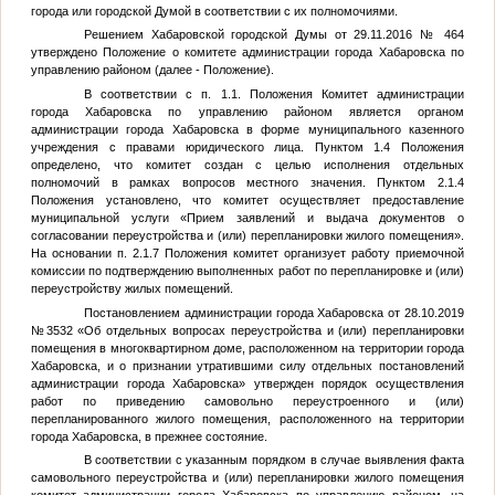
города или городской Думой в соответствии с их полномочиями.
Решением Хабаровской городской Думы от 29.11.2016 № 464
утверждено Положение о комитете администрации города Хабаровска по
управлению районом (далее - Положение).
В соответствии с п. 1.1. Положения Комитет администрации
города Хабаровска по управлению районом является органом
администрации города Хабаровска в форме муниципального казенного
учреждения с правами юридического лица. Пунктом 1.4 Положения
определено, что комитет создан с целью исполнения отдельных
полномочий в рамках вопросов местного значения. Пунктом 2.1.4
Положения установлено, что комитет осуществляет предоставление
муниципальной услуги «Прием заявлений и выдача документов о
согласовании переустройства и (или) перепланировки жилого помещения».
На основании п. 2.1.7 Положения комитет организует работу приемочной
комиссии по подтверждению выполненных работ по перепланировке и (или)
переустройству жилых помещений.
Постановлением администрации города Хабаровска от 28.10.2019
№3532 «Об отдельных вопросах переустройства и (или) перепланировки
помещения в многоквартирном доме, расположенном на территории города
Хабаровска, и о признании утратившими силу отдельных постановлений
администрации города Хабаровска» утвержден порядок осуществления
работ по приведению самовольно переустроенного и (или)
перепланированного жилого помещения, расположенного на территории
города Хабаровска, в прежнее состояние.
В соответствии с указанным порядком в случае выявления факта
самовольного переустройства и (или) перепланировки жилого помещения