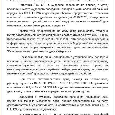
Ответчик Шах К.П. в судебное заседание не явился, о дате,
времени и месте судебного заседания извещен в установленном законом
порядке (ст.113 ГПК РФ) надлежащим образом, представитель ответчика
просил об отложении судебного заседания до 01.07.2025, между тем в
удовлетворении ходатайства отказано ввиду отсутствия оснований для
отложения рассмотрения дела по существу.
Кроме того, участвующие по делу лица извещались публично
путем заблаговременного размещения в соответствии со статьями 14 и 16
Федерального закона от 22.12.2008 № 262-ФЗ "Об обеспечении доступа к
информации о деятельности судов в Российской Федерации" информации о
времени и месте рассмотрения гражданского дела на интернет-сайте
Железнодорожного районного суда г.Хабаровска.
Поскольку неявка лица, извещенного в установленном порядке о
времени и месте рассмотрения дела, является его волеизъявлением,
свидетельствующим об отказе от реализации своего права на
непосредственное участие в судебном разбирательстве дела, постольку не
является преградой для рассмотрения судом дела по существу.
При таких обстоятельствах дела, исходя из изложенного,
руководствуясь ст.165.1 ГК РФ, ст. 113, 117, 233 ГПК РФ, учитывая
положения ст. 6.1, ч. 1 ст. 154 ГПК РФ, суд считает возможным рассмотреть
дело в отсутствие ответчика в порядке заочного производства.
Заслушав в судебном заседании пояснения явившихся лиц,
изучив письменные материалы дела, оценив представленные по делу
доказательства в их совокупности в соответствии с требованиями ст. 67
ГПК РФ, суд приходит к следующему.
В соответствии с ч. 1 ст. 26 Жилищного кодекса Российской