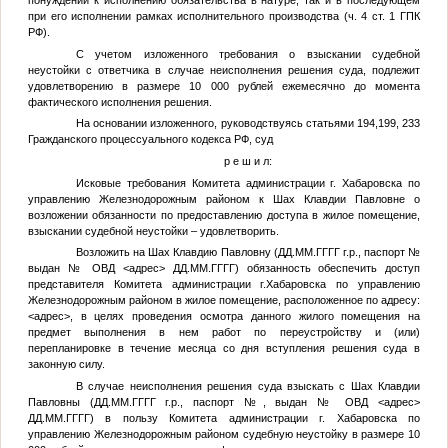
понуждении к исполнению обязательства в натуре, так и в последующем
при его исполнении рамках исполнительного производства (ч. 4 ст. 1 ГПК
РФ).
С учетом изложенного требования о взыскании судебной
неустойки с ответчика в случае неисполнения решения суда, подлежит
удовлетворению в размере 10 000 рублей ежемесячно до момента
фактического исполнения решения.
На основании изложенного, руководствуясь статьями 194,199, 233
Гражданского процессуального кодекса РФ, суд
р е ш и л:
Исковые требования Комитета администрации г. Хабаровска по
управлению Железнодорожным районом к Шах Клавдии Павловне о
возложении обязанности по предоставлению доступа в жилое помещение,
взыскании судебной неустойки – удовлетворить.
Возложить на Шах Клавдию Павловну (
ДД.ММ.ГГГГ
г.р., паспорт
№
выдан
№
ОВД
<адрес>
ДД.ММ.ГГГГ
) обязанность обеспечить доступ
представителя Комитета администрации г.Хабаровска по управлению
Железнодорожным районом в жилое помещение, расположенное по адресу:
<адрес>
, в целях проведения осмотра данного жилого помещения на
предмет выполнения в нем работ по переустройству и (или)
перепланировке в течение месяца со дня вступления решения суда в
законную силу.
В случае неисполнения решения суда взыскать с Шах Клавдии
Павловны (
ДД.ММ.ГГГГ
г.р., паспорт
№
, выдан
№
ОВД
<адрес>
ДД.ММ.ГГГГ
) в пользу Комитета администрации г. Хабаровска по
управлению Железнодорожным районом судебную неустойку в размере 10