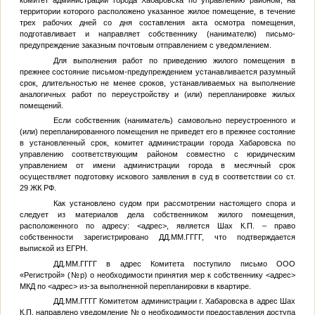
комитет администрации города Хабаровска по управлению районом, на
территории которого расположено указанное жилое помещение, в течение
трех рабочих дней со дня составления акта осмотра помещения,
подготавливает и направляет собственнику (нанимателю) письмо-
предупреждение заказным почтовым отправлением с уведомлением.
Для выполнения работ по приведению жилого помещения в
прежнее состояние письмом-предупреждением устанавливается разумный
срок, длительностью не менее сроков, устанавливаемых на выполнение
аналогичных работ по переустройству и (или) перепланировке жилых
помещений.
Если собственник (наниматель) самовольно переустроенного и
(или) перепланированного помещения не приведет его в прежнее состояние
в установленный срок, комитет администрации города Хабаровска по
управлению соответствующим районом совместно с юридическим
управлением от имени администрации города в месячный срок
осуществляет подготовку искового заявления в суд в соответствии со ст.
29 ЖК РФ.
Как установлено судом при рассмотрении настоящего спора и
следует из материалов дела собственником жилого помещения,
расположенного по адресу:
<адрес>
, является Шах К.П. – право
собственности зарегистрировано
ДД.ММ.ГГГГ
, что подтверждается
выпиской из ЕГРН.
ДД.ММ.ГГГГ
в адрес Комитета поступило письмо ООО
«Регистрой» (
№
р) о необходимости принятия мер к собственнику
<адрес>
МКД по
<адрес>
из-за выполненной перепланировки в квартире.
ДД.ММ.ГГГГ
Комитетом администрации г. Хабаровска в адрес Шах
К.П. направлено уведомление
№
о необходимости предоставления доступа