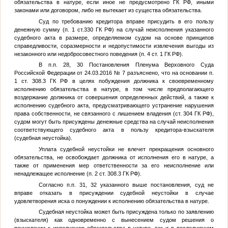
обязательства в натуре, если иное не предусмотрено ГК РФ, иными
законами или договором, либо не вытекает из существа обязательства.
Суд по требованию кредитора вправе присудить в его пользу
денежную сумму (п. 1 ст.330 ГК РФ) на случай неисполнения указанного
судебного акта в размере, определяемом судом на основе принципов
справедливости, соразмерности и недопустимости извлечения выгоды из
незаконного или недобросовестного поведения (п. 4 ст. 1 ГК РФ).
В п.п. 28, 30 Постановления Пленума Верховного Суда
Российской Федерации от 24.03.2016 № 7 разъяснено, что на основании п.
1 ст. 308.3 ГК РФ в целях побуждения должника к своевременному
исполнению обязательства в натуре, в том числе предполагающего
воздержание должника от совершения определенных действий, а также к
исполнению судебного акта, предусматривающего устранение нарушения
права собственности, не связанного с лишением владения (ст. 304 ГК РФ),
судом могут быть присуждены денежные средства на случай неисполнения
соответствующего судебного акта в пользу кредитора-взыскателя
(судебная неустойка).
Уплата судебной неустойки не влечет прекращения основного
обязательства, не освобождает должника от исполнения его в натуре, а
также от применения мер ответственности за его неисполнение или
ненадлежащее исполнение (п. 2 ст. 308.3 ГК РФ).
Согласно п.п. 31, 32 указанного выше постановления, суд не
вправе отказать в присуждении судебной неустойки в случае
удовлетворения иска о понуждении к исполнению обязательства в натуре.
Судебная неустойка может быть присуждена только по заявлению
(взыскателя) как одновременно с вынесением судом решения о