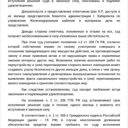
вступления решения суда в законную силу, обоснованы и подлежат
удовлетворению.
Доказательств о предоставлении ответчиком Шах К.П. доступа в
их жилище представителю Комитета администрации г. Хабаровска по
управлению Железнодорожным районом в материалы дела не
представлено.
Доводы стороны ответчика, изложенные в отзыве на иск, суд
полагает необоснованными в силу изложенных выше обстоятельств.
При этом суд учитывает положения ч.2 ст. 209 ГК РФ, согласно
которой собственник вправе по своему усмотрению совершать в
отношении принадлежащего ему имущества действия, не противоречащие
закону и иным правовым актам и не нарушающие права и охраняемые
законом интересы других лиц. Возможное наличие выполнения работ по
переустройству и (или) перепланировке спорного жилого помещения может
создавать угрозу безопасности других жильцов дома, в связи с чем органу
местного самоуправления и делегированы вышеуказанные полномочия по
выявлению факта самовольного переустройства и (или) перепланировки
жилого помещения и принятию соответствующих мер.
Как следствие установленному, суд находит требования истца
законными и подлежащими удовлетворению.
На основании ч. 2 ст. 206 ГПК РФ суд устанавливает срок
исполнения решения суда в течение одного месяца с момента его
вступления в законную силу.
В соответствии с п. 1 ст. 308.3 Гражданского кодекса Российской
Федерации (далее - ГК РФ) в случае неисполнения должником
обязательства кредитор вправе требовать по суду исполнения