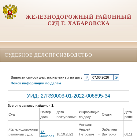
ЖЕЛЕЗНОДОРОЖНЫЙ РАЙОННЫЙ
СУД Г. ХАБАРОВСКА
СУДЕБНОЕ ДЕЛОПРОИЗВОДСТВО
Вывести список дел, назначенных на дату
Поиск информации по делам
УИД: 27RS0003-01-2022-006695-34
Всего по запросу найдено -
1
.
Номер
Дата
Информация
Дата
Суд
Судья
дела
поступления
по делу
решени
Алтухов
Железнодорожный
Андрей
Забелина
12-
районный суд г.
18.10.2022
Петрович -
Виктория
08.11.2
690/2022